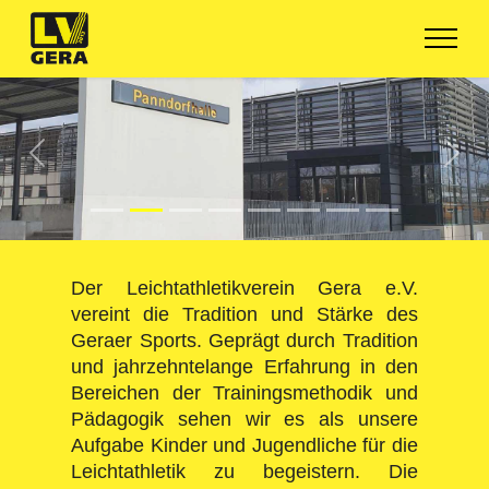
Previous
Nex
Der Leichtathletikverein Gera e.V.
vereint die Tradition und Stärke des
Geraer Sports. Geprägt durch Tradition
und jahrzehntelange Erfahrung in den
Bereichen der Trainingsmethodik und
Pädagogik sehen wir es als unsere
Aufgabe Kinder und Jugendliche für die
Leichtathletik zu begeistern. Die