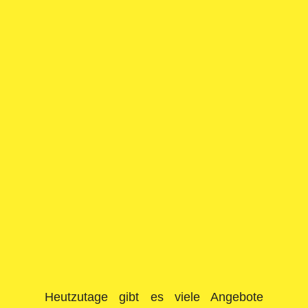
Sportlerehrung LV Gera 2025
Sanitätshaus Carqueville unterstützt
Debschwitzer Nachwuchsgruppe vom
LV Gera
Heutzutage gibt es viele Angebote