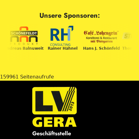
Unsere Sponsoren:
Andreas Balnuweit
Rainer Hähnel
Hans J. Schönfeld
Thomas 
159961 Seitenaufrufe
Geschäftsstelle